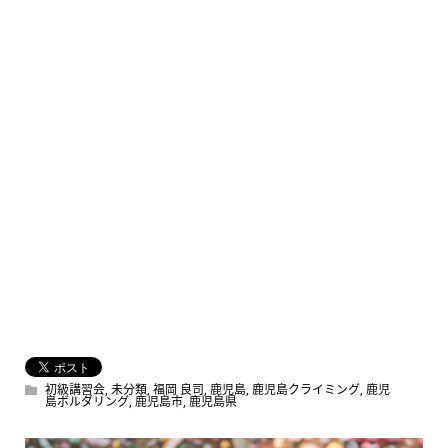
初級講習会
,
未分類
,
福岡 良司
,
鹿児島
,
鹿児島クライミング
,
鹿児
島ボルダリング
,
鹿児島市
,
鹿児島県