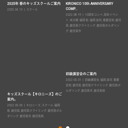
2025年 春のキッズスクールご案内
KIRONICO 10th ANNIVERSARY
営
COMP...
2025.04.13
スクール
20
要告
2022.08.19
10周年コンペ
,
周年イベン
間
ボル
ト
,
未分類
,
福岡 彰
,
福岡 良司
,
重要告知
,
鹿児
児
島
,
鹿児島クライミング
,
鹿児島ボルダリン
ン
グ
,
鹿児島市
ま
２
初級講習会のご案内
ざ
彰
2022.05.01
初級講習会
,
福岡 良司
,
重要
20
告知
,
鹿児島
,
鹿児島クライミング
,
鹿児島ボ
場
,
ルダリング
,
鹿児島市
,
鹿児島県
島
キッズスクール【キロニーズ】のご
島
案内。
2022.05.03
キロニーズ
,
スクール
,
福岡
彰
,
鹿児島
,
鹿児島クライミング
,
鹿児島ボル
ダリング
,
鹿児島市
,
鹿児島県