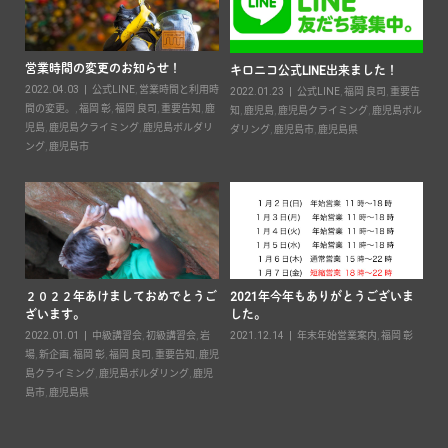
営業時間の変更のお知らせ！
2
キロニコ公式LINE出来ました！
2022.04.03
公式LINE
,
営業時間と利用時
20
2022.01.23
公式LINE
,
福岡 良司
,
重要告
ン
間の変更。
,
福岡 彰
,
福岡 良司
,
重要告知
,
鹿
知
,
鹿児島
,
鹿児島クライミング
,
鹿児島ボル
鹿児
児島
,
鹿児島クライミング
,
鹿児島ボルダリ
ダリング
,
鹿児島市
,
鹿児島県
ン
ング
,
鹿児島市
２０２２年あけましておめでとうご
2021年今年もありがとうございま
ざいます。
した。
要
2022.01.01
中級講習会
,
初級講習会
,
岩
2021.12.14
年末年始営業案内
,
福岡 彰
島ボ
場
,
新企画
,
福岡 彰
,
福岡 良司
,
重要告知
,
鹿児
島クライミング
,
鹿児島ボルダリング
,
鹿児
キ
島市
,
鹿児島県
案
20
彰
,