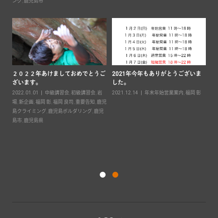
ン
ング
,
鹿児島市
２０２２年あけましておめでとうご
2021年今年もありがとうございま
ざいます。
した。
要
2022.01.01
中級講習会
,
初級講習会
,
岩
2021.12.14
年末年始営業案内
,
福岡 彰
島ボ
場
,
新企画
,
福岡 彰
,
福岡 良司
,
重要告知
,
鹿児
島クライミング
,
鹿児島ボルダリング
,
鹿児
キ
島市
,
鹿児島県
案
20
彰
,
ダ