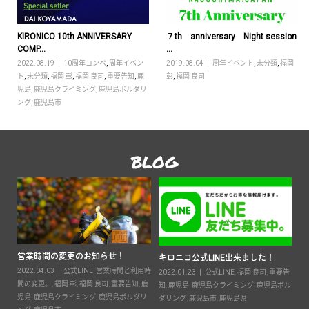
KIRONICO 10th ANNIVERSARY
７th anniversary Night session
COMP...
...
2022.08.19
10周年コンペ
,
周年イベン
2019.08.04
周年イベント
,
未分類
,
福岡
ト
,
未分類
,
福岡 彰
,
福岡 良司
,
重要告知
,
鹿
彰
,
福岡 良司
児島
,
鹿児島クライミング
,
鹿児島ボルダリ
ング
,
鹿児島市
BLOG
営業時間の変更のお知らせ！
2
キロニコ公式LINE出来ました！
2022.04.03
公式LINE
,
営業時間と利用時
20
2022.01.23
公式LINE
,
福岡 良司
,
重要告
ン
間の変更。
,
福岡 彰
,
福岡 良司
,
重要告知
,
鹿
知
,
鹿児島
,
鹿児島クライミング
,
鹿児島ボル
鹿児
児島
,
鹿児島クライミング
,
鹿児島ボルダリ
ダリング
,
鹿児島市
,
鹿児島県