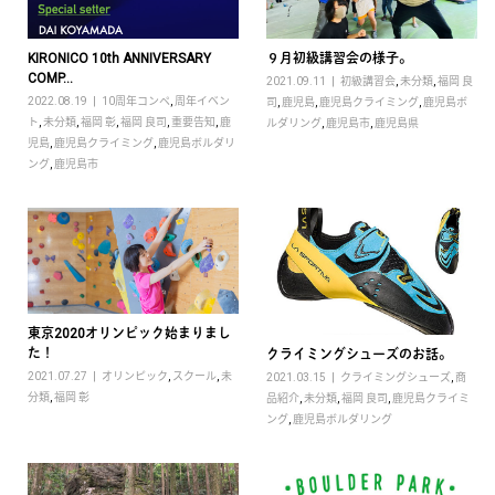
KIRONICO 10th ANNIVERSARY
９月初級講習会の様子。
COMP...
2021.09.11
初級講習会
,
未分類
,
福岡 良
2022.08.19
10周年コンペ
,
周年イベン
司
,
鹿児島
,
鹿児島クライミング
,
鹿児島ボ
ト
,
未分類
,
福岡 彰
,
福岡 良司
,
重要告知
,
鹿
ルダリング
,
鹿児島市
,
鹿児島県
児島
,
鹿児島クライミング
,
鹿児島ボルダリ
ング
,
鹿児島市
東京2020オリンピック始まりまし
た！
クライミングシューズのお話。
2021.07.27
オリンピック
,
スクール
,
未
2021.03.15
クライミングシューズ
,
商
分類
,
福岡 彰
品紹介
,
未分類
,
福岡 良司
,
鹿児島クライミ
ング
,
鹿児島ボルダリング