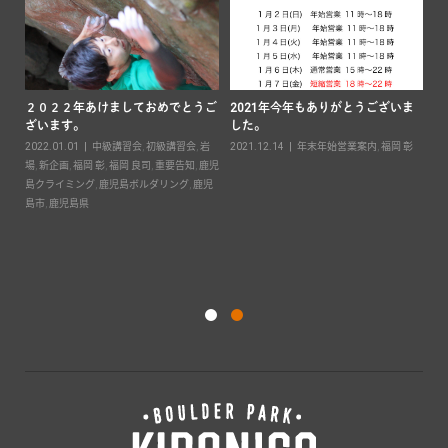
２０２２年あけましておめでとうご
2021年今年もありがとうございま
ざいます。
した。
要
2022.01.01
中級講習会
,
初級講習会
,
岩
2021.12.14
年末年始営業案内
,
福岡 彰
島ボ
場
,
新企画
,
福岡 彰
,
福岡 良司
,
重要告知
,
鹿児
島クライミング
,
鹿児島ボルダリング
,
鹿児
キ
島市
,
鹿児島県
案
20
彰
,
ダ