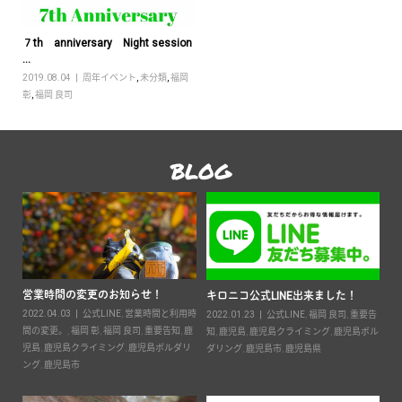
７th anniversary Night session
...
2019.08.04
周年イベント
,
未分類
,
福岡
彰
,
福岡 良司
BLOG
営業時間の変更のお知らせ！
2
キロニコ公式LINE出来ました！
2022.04.03
公式LINE
,
営業時間と利用時
20
2022.01.23
公式LINE
,
福岡 良司
,
重要告
ン
間の変更。
,
福岡 彰
,
福岡 良司
,
重要告知
,
鹿
知
,
鹿児島
,
鹿児島クライミング
,
鹿児島ボル
鹿児
児島
,
鹿児島クライミング
,
鹿児島ボルダリ
ダリング
,
鹿児島市
,
鹿児島県
ン
ング
,
鹿児島市