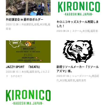
外岩講習会 in 藺牟田ボルダー
キロニコキッズスクール再開しま
2020.12.08
外岩講習会
,
岩場
,
未分類
,
福
した！
岡 彰
2020.08.24
スクール
,
未分類
,
福岡 彰
JAZZY SPORT 『BEATS』
新規リソールメーカー『リソール
アズマ』様。
2020.08.15
未分類
,
福岡 良司
,
ＪＡＺＺ
2020.07.06
シューズリソール
,
商品紹
Ｙ ＳＰＯＲＴ
介
,
未分類
,
福岡 彰
,
福岡 良司