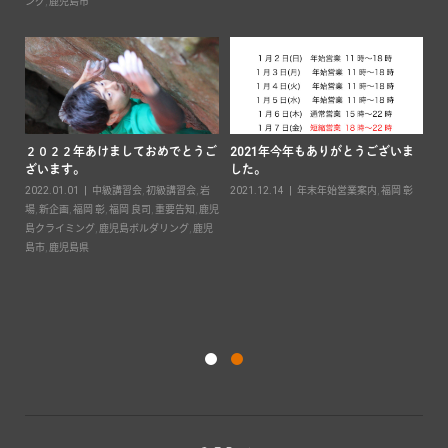
ン
ング
,
鹿児島市
２０２２年あけましておめでとうご
2021年今年もありがとうございま
ざいます。
した。
要
2022.01.01
中級講習会
,
初級講習会
,
岩
2021.12.14
年末年始営業案内
,
福岡 彰
島ボ
場
,
新企画
,
福岡 彰
,
福岡 良司
,
重要告知
,
鹿児
島クライミング
,
鹿児島ボルダリング
,
鹿児
キ
島市
,
鹿児島県
案
20
彰
,
ダ