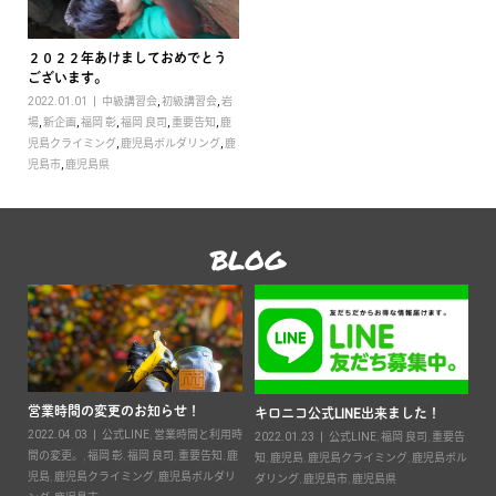
２０２２年あけましておめでとう
ございます。
2022.01.01
中級講習会
,
初級講習会
,
岩
場
,
新企画
,
福岡 彰
,
福岡 良司
,
重要告知
,
鹿
児島クライミング
,
鹿児島ボルダリング
,
鹿
児島市
,
鹿児島県
BLOG
営業時間の変更のお知らせ！
2
キロニコ公式LINE出来ました！
2022.04.03
公式LINE
,
営業時間と利用時
20
2022.01.23
公式LINE
,
福岡 良司
,
重要告
ン
間の変更。
,
福岡 彰
,
福岡 良司
,
重要告知
,
鹿
知
,
鹿児島
,
鹿児島クライミング
,
鹿児島ボル
鹿児
児島
,
鹿児島クライミング
,
鹿児島ボルダリ
ダリング
,
鹿児島市
,
鹿児島県