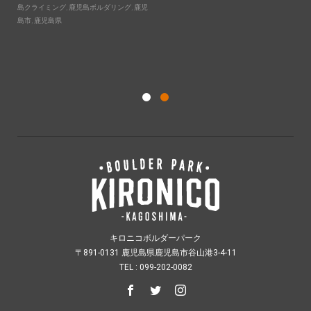
島クライミング
,
鹿児島ボルダリング
,
鹿児
キ
島市
,
鹿児島県
案
20
彰
,
ダ
キロニコボルダーパーク
〒891-0131 鹿児島県鹿児島市谷山港3-4-11
TEL : 099-202-0082