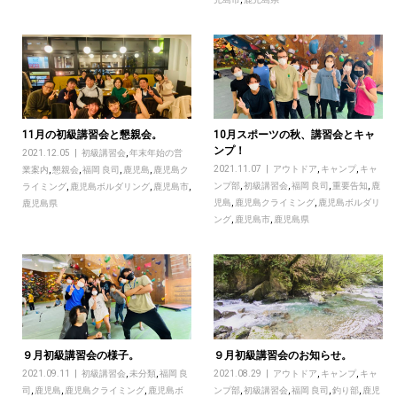
11月の初級講習会と懇親会。
10月スポーツの秋、講習会とキャ
ンプ！
2021.12.05
初級講習会
,
年末年始の営
2021.11.07
アウトドア
,
キャンプ
,
キャ
業案内
,
懇親会
,
福岡 良司
,
鹿児島
,
鹿児島ク
ンプ部
,
初級講習会
,
福岡 良司
,
重要告知
,
鹿
ライミング
,
鹿児島ボルダリング
,
鹿児島市
,
児島
,
鹿児島クライミング
,
鹿児島ボルダリ
鹿児島県
ング
,
鹿児島市
,
鹿児島県
９月初級講習会の様子。
９月初級講習会のお知らせ。
2021.09.11
初級講習会
,
未分類
,
福岡 良
2021.08.29
アウトドア
,
キャンプ
,
キャ
司
,
鹿児島
,
鹿児島クライミング
,
鹿児島ボ
ンプ部
,
初級講習会
,
福岡 良司
,
釣り部
,
鹿児