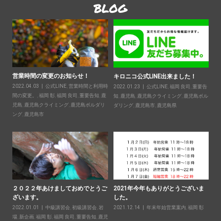
BLOG
営業時間の変更のお知らせ！
2
キロニコ公式LINE出来ました！
2022.04.03
公式LINE
,
営業時間と利用時
20
2022.01.23
公式LINE
,
福岡 良司
,
重要告
ン
間の変更。
,
福岡 彰
,
福岡 良司
,
重要告知
,
鹿
知
,
鹿児島
,
鹿児島クライミング
,
鹿児島ボル
鹿児
児島
,
鹿児島クライミング
,
鹿児島ボルダリ
ダリング
,
鹿児島市
,
鹿児島県
ン
ング
,
鹿児島市
２０２２年あけましておめでとうご
2021年今年もありがとうございま
ざいます。
した。
要
2022.01.01
中級講習会
,
初級講習会
,
岩
2021.12.14
年末年始営業案内
,
福岡 彰
島ボ
場
,
新企画
,
福岡 彰
,
福岡 良司
,
重要告知
,
鹿児