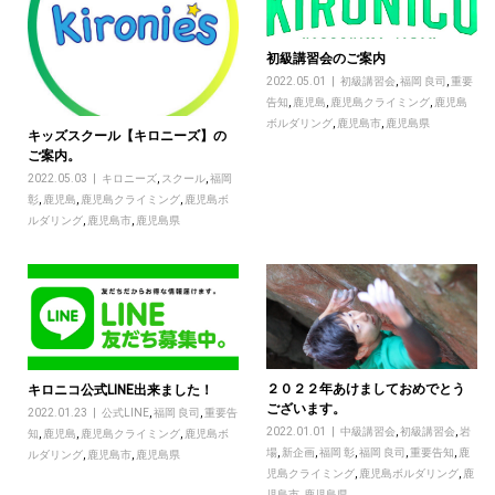
初級講習会のご案内
2022.05.01
初級講習会
,
福岡 良司
,
重要
告知
,
鹿児島
,
鹿児島クライミング
,
鹿児島
ボルダリング
,
鹿児島市
,
鹿児島県
キッズスクール【キロニーズ】の
ご案内。
2022.05.03
キロニーズ
,
スクール
,
福岡
彰
,
鹿児島
,
鹿児島クライミング
,
鹿児島ボ
ルダリング
,
鹿児島市
,
鹿児島県
２０２２年あけましておめでとう
キロニコ公式LINE出来ました！
ございます。
2022.01.23
公式LINE
,
福岡 良司
,
重要告
2022.01.01
中級講習会
,
初級講習会
,
岩
知
,
鹿児島
,
鹿児島クライミング
,
鹿児島ボ
場
,
新企画
,
福岡 彰
,
福岡 良司
,
重要告知
,
鹿
ルダリング
,
鹿児島市
,
鹿児島県
児島クライミング
,
鹿児島ボルダリング
,
鹿
児島市
,
鹿児島県