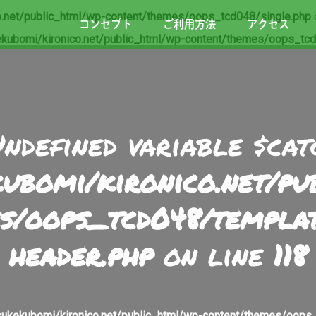
.net/public_html/wp-content/themes/oops_tcd048/single.php
コンセプト
ご利用方法
アクセス
kubomi/kironico.net/public_html/wp-content/themes/oops_tcd
Undefined variable $cat
ubomi/kironico.net/p
s/oops_tcd048/templa
header.php
on line
118
ukekubomi/kironico.net/public_html/wp-content/themes/oops_