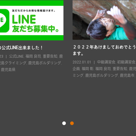
２０２２年あけましておめでと
公式LINE出来ました！
ます。
23
公式LINE
,
福岡 良司
,
重要告知
,
鹿
2022.01.01
中級講習会
,
初級講習会
児島クライミング
,
鹿児島ボルダリング
,
企画
,
福岡 彰
,
福岡 良司
,
重要告知
,
鹿
,
鹿児島県
ミング
,
鹿児島ボルダリング
,
鹿児島市