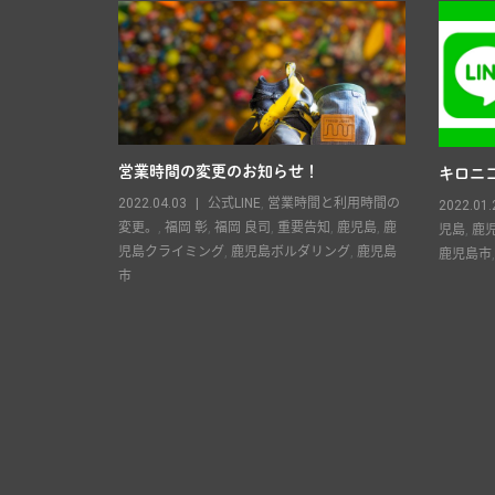
営業時間の変更のお知らせ！
キロニコ
良司
,
重要告知
,
2022.04.03
公式LINE
,
営業時間と利用時間の
2022.01.
島ボルダリン
変更。
,
福岡 彰
,
福岡 良司
,
重要告知
,
鹿児島
,
鹿
児島
,
鹿
児島クライミング
,
鹿児島ボルダリング
,
鹿児島
鹿児島市
市