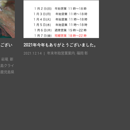
うござい
2021年今年もありがとうございました。
2025年 
2021.12.14
年末年始営業案内
,
福岡 彰
2025.04.13
,
岩場
,
新
児島クライ
,
鹿児島県