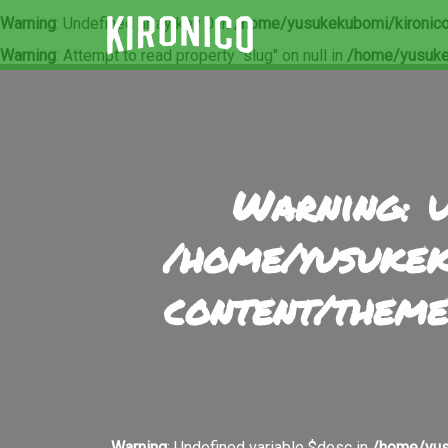
Warning
: Undefined array key 0 in
/home/yusukekubomi/kironico
Warning
: Attempt to read property "slug" on null in
/home/yusuke
Warning
: 
/home/yusukek
content/theme
Warning
: Undefined variable $desc in
/home/yus