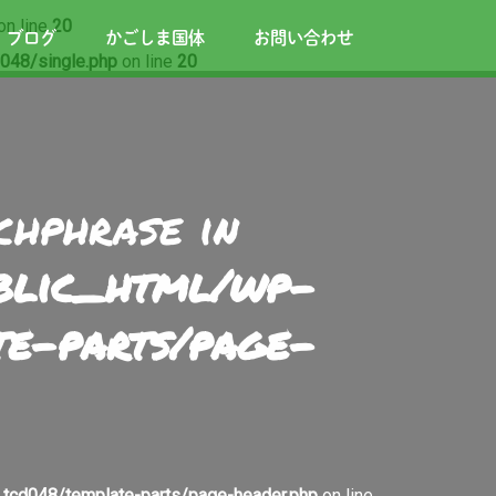
on line
20
ブログ
かごしま国体
お問い合わせ
048/single.php
on line
20
chphrase in
ublic_html/wp-
te-parts/page-
tcd048/template-parts/page-header.php
on line