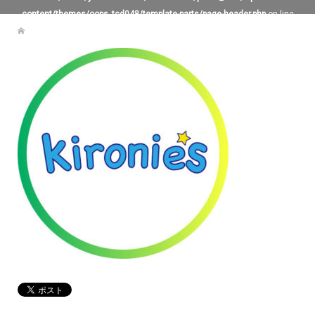
content/themes/oops_tcd048/template-parts/page-header.php
on line
119