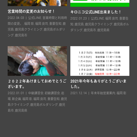
営業時間の変更のお知らせ！
2
キロニコ公式LINE出来ました！
2022.04.03
公式LINE
,
営業時間と利用時
20
2022.01.23
公式LINE
,
福岡 良司
,
重要告
ン
間の変更。
,
福岡 彰
,
福岡 良司
,
重要告知
,
鹿
知
,
鹿児島
,
鹿児島クライミング
,
鹿児島ボル
鹿児
児島
,
鹿児島クライミング
,
鹿児島ボルダリ
ダリング
,
鹿児島市
,
鹿児島県
ン
ング
,
鹿児島市
２０２２年あけましておめでとうご
2021年今年もありがとうございま
ざいます。
した。
要
2022.01.01
中級講習会
,
初級講習会
,
岩
2021.12.14
年末年始営業案内
,
福岡 彰
島ボ
場
,
新企画
,
福岡 彰
,
福岡 良司
,
重要告知
,
鹿児
島クライミング
,
鹿児島ボルダリング
,
鹿児
キ
島市
,
鹿児島県
案
20
彰
,
ダ