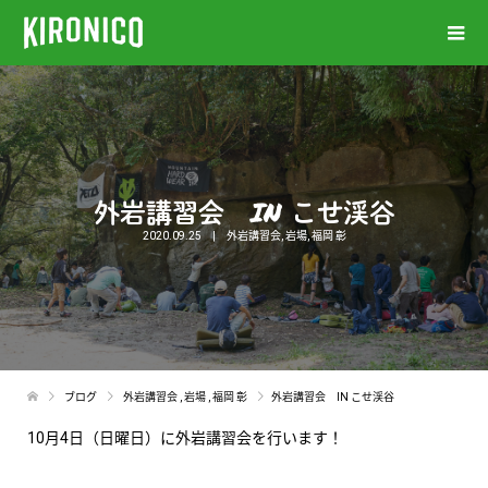
外岩講習会 IN こせ渓谷
2020.09.25
外岩講習会
,
岩場
,
福岡 彰
ブログ
外岩講習会
,
岩場
,
福岡 彰
外岩講習会 IN こせ渓谷
10月4日（日曜日）に外岩講習会を行います！