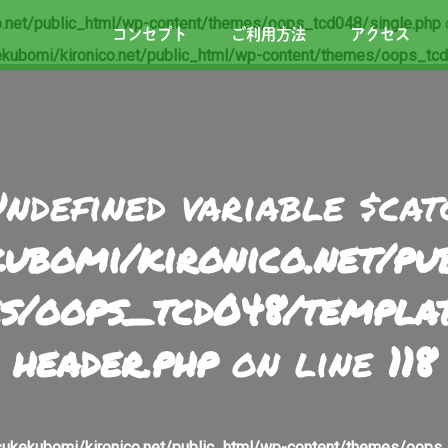
.net/public_html/wp-content/themes/oops_tcd048/single.php
コンセプト
ご利用方法
アクセス
kubomi/kironico.net/public_html/wp-content/themes/oops_tcd
Undefined variable $cat
ubomi/kironico.net/p
s/oops_tcd048/templa
header.php
on line
118
ukekubomi/kironico.net/public_html/wp-content/themes/oops_