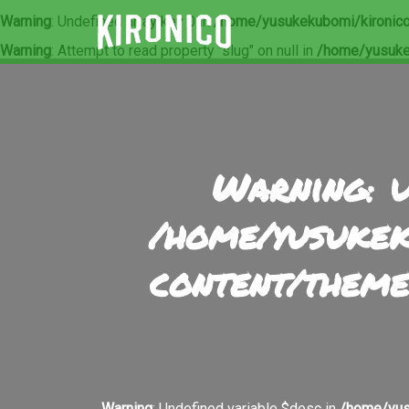
Warning
: Undefined array key 0 in
/home/yusukekubomi/kironico
Warning
: Attempt to read property "slug" on null in
/home/yusuke
Warning
: 
/home/yusukek
content/theme
Warning
: Undefined variable $desc in
/home/yus