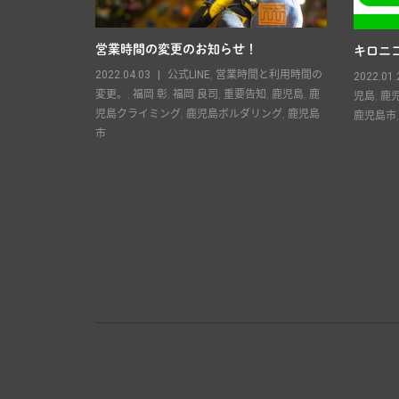
営業時間の変更のお知らせ！
キロニコ
良司
,
重要告知
,
2022.04.03
公式LINE
,
営業時間と利用時間の
2022.01.
島ボルダリン
変更。
,
福岡 彰
,
福岡 良司
,
重要告知
,
鹿児島
,
鹿
児島
,
鹿
児島クライミング
,
鹿児島ボルダリング
,
鹿児島
鹿児島市
市