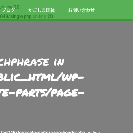
on line
20
ブログ
かごしま国体
お問い合わせ
048/single.php
on line
20
chphrase in
ublic_html/wp-
te-parts/page-
tcd048/template-parts/page-header.php
on line