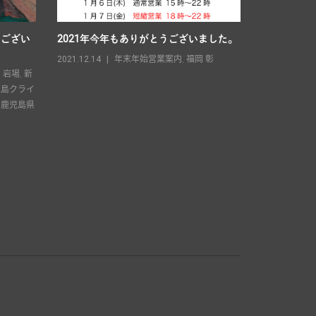
うござい
2021年今年もありがとうございました。
2025年 
2021.12.14
年末年始営業案内
,
福岡 彰
2025.04.13
,
岩場
,
新
児島クライ
,
鹿児島県