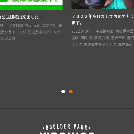
２０２２年あけましておめでと
公式LINE出来ました！
ます。
23
公式LINE
,
福岡 良司
,
重要告知
,
鹿
2022.01.01
中級講習会
,
初級講習会
児島クライミング
,
鹿児島ボルダリング
,
企画
,
福岡 彰
,
福岡 良司
,
重要告知
,
鹿
,
鹿児島県
ミング
,
鹿児島ボルダリング
,
鹿児島市