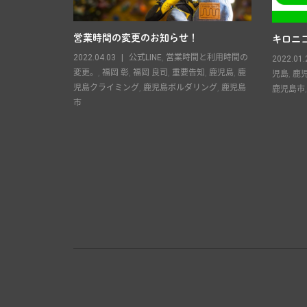
営業時間の変更のお知らせ！
キロニコ
良司
,
重要告知
,
2022.04.03
公式LINE
,
営業時間と利用時間の
2022.01.
島ボルダリン
変更。
,
福岡 彰
,
福岡 良司
,
重要告知
,
鹿児島
,
鹿
児島
,
鹿
児島クライミング
,
鹿児島ボルダリング
,
鹿児島
鹿児島市
市