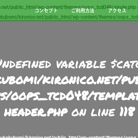
.net/public_html/wp-content/themes/oops_tcd048/single.php
コンセプト
ご利用方法
アクセス
kubomi/kironico.net/public_html/wp-content/themes/oops_tcd
Undefined variable $cat
ubomi/kironico.net/p
s/oops_tcd048/templa
header.php
on line
118
ukekubomi/kironico.net/public_html/wp-content/themes/oops_