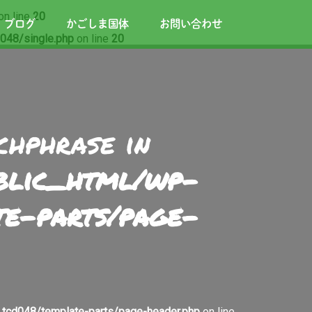
on line
20
ブログ
かごしま国体
お問い合わせ
048/single.php
on line
20
chphrase in
ublic_html/wp-
te-parts/page-
tcd048/template-parts/page-header.php
on line