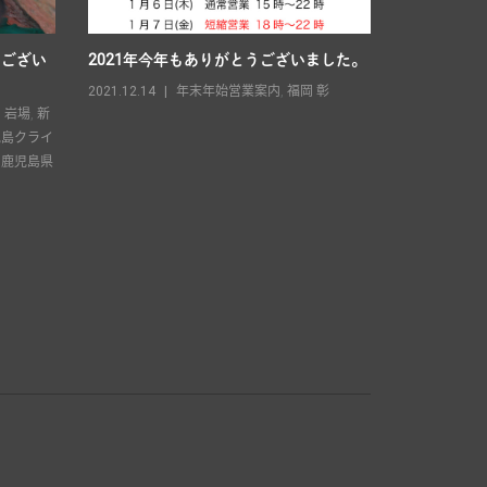
うござい
2021年今年もありがとうございました。
2025年 
2021.12.14
年末年始営業案内
,
福岡 彰
2025.04.13
,
岩場
,
新
児島クライ
,
鹿児島県