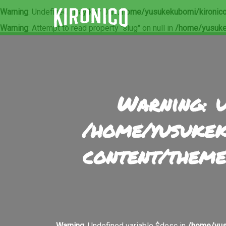
Warning
: Undefined array key 0 in
/home/yusukekubomi/kironico
Warning
: Attempt to read property "slug" on null in
/home/yusuke
Warning
: 
/home/yusukek
content/theme
Warning
: Undefined variable $desc in
/home/yus