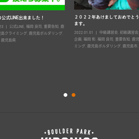
２０２２年あけましておめでと
公式LINE出来ました！
ます。
23
公式LINE
,
福岡 良司
,
重要告知
,
鹿
2022.01.01
中級講習会
,
初級講習会
児島クライミング
,
鹿児島ボルダリング
,
企画
,
福岡 彰
,
福岡 良司
,
重要告知
,
鹿
,
鹿児島県
ミング
,
鹿児島ボルダリング
,
鹿児島市