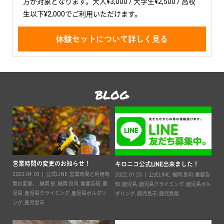
方が対象となります。大人¥3,000 / 大学生¥2,500 / 高校
生以下¥2,000でご利用いただけます。
体験セットについて詳しく見る
BLOG
営業時間の変更のお知らせ！
2
キロニコ公式LINE出来ました！
2022.04.03
公式LINE
,
営業時間と利用時
20
2022.01.23
公式LINE
,
福岡 良司
,
重要告
ン
間の変更。
,
福岡 彰
,
福岡 良司
,
重要告知
,
鹿
知
,
鹿児島
,
鹿児島クライミング
,
鹿児島ボル
鹿児
児島
,
鹿児島クライミング
,
鹿児島ボルダリ
ダリング
,
鹿児島市
,
鹿児島県
ン
ング
,
鹿児島市