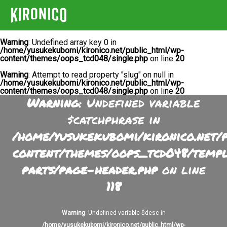
Warning
: Undefined array key 0 in
/home/yusukekubomi/kironico.net/public_html/wp-
content/themes/oops_tcd048/single.php
on line
20
Warning
: Attempt to read property "slug" on null in
/home/yusukekubomi/kironico.net/public_html/wp-
content/themes/oops_tcd048/single.php
on line
20
Warning
: Undefined variable
$catchphrase in
/home/yusukekubomi/kironico.net/
content/themes/oops_tcd048/temp
parts/page-header.php
on line
118
Warning
: Undefined variable $desc in
/home/yusukekubomi/kironico.net/public_html/wp-