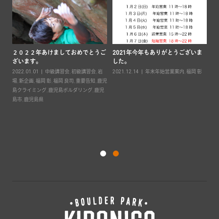
２０２２年あけましておめでとうご
2021年今年もありがとうございま
ざいます。
した。
要
2022.01.01
中級講習会
,
初級講習会
,
岩
2021.12.14
年末年始営業案内
,
福岡 彰
島ボ
場
,
新企画
,
福岡 彰
,
福岡 良司
,
重要告知
,
鹿児
島クライミング
,
鹿児島ボルダリング
,
鹿児
キ
島市
,
鹿児島県
案
20
彰
,
ダ