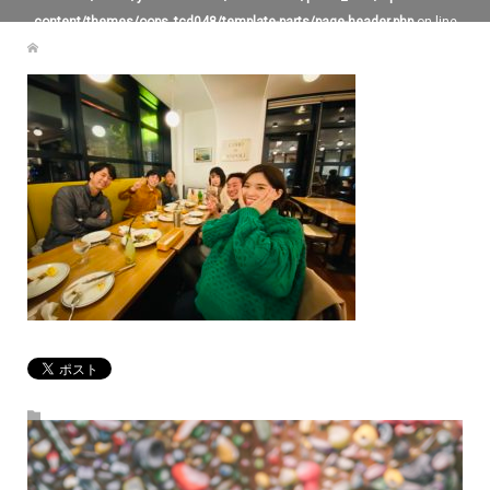
content/themes/oops_tcd048/template-parts/page-header.php
on line
119