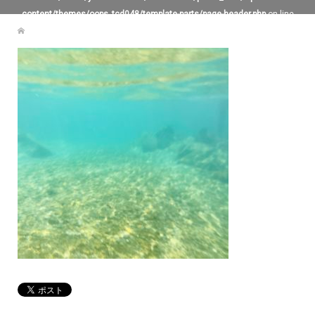
content/themes/oops_tcd048/template-parts/page-header.php
on line
119