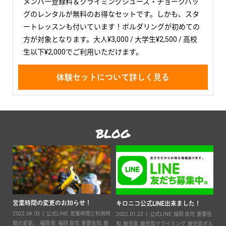
メンバー登録料＆クライミングシューズ・チョークバッ
グのレンタルが無料のお得なセットです。しかも、スタ
ートレッスンも付いています！ボルダリングが初めての
方が対象となります。大人¥3,000 / 大学生¥2,500 / 高校
生以下¥2,000でご利用いただけます。
体験セットについて詳しく見る
BLOG
営業時間の変更のお知らせ！
2
キロニコ公式LINE出来ました！
2022.04.03
公式LINE
,
営業時間と利用時
20
2022.01.23
公式LINE
,
福岡 良司
,
重要告
ン
間の変更。
,
福岡 彰
,
福岡 良司
,
重要告知
,
鹿
知
,
鹿児島
,
鹿児島クライミング
,
鹿児島ボル