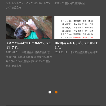
鹿児
児島
,
鹿児島クライミング
,
鹿児島ボルダリ
ダリング
,
鹿児島市
,
鹿児島県
ン
ング
,
鹿児島市
２０２２年あけましておめでとうご
2021年今年もありがとうございま
ざいます。
した。
要
2022.01.01
中級講習会
,
初級講習会
,
岩
2021.12.14
年末年始営業案内
,
福岡 彰
島ボ
場
,
新企画
,
福岡 彰
,
福岡 良司
,
重要告知
,
鹿児
島クライミング
,
鹿児島ボルダリング
,
鹿児
キ
島市
,
鹿児島県
案
20
彰
,
ダ