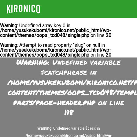
Warning
: Undefined array key 0 in
/home/yusukekubomi/kironico.net/public_html/wp-
content/themes/oops_tcd048/single.php
on line
20
Warning
: Attempt to read property "slug" on null in
/home/yusukekubomi/kironico.net/public_html/wp-
content/themes/oops_tcd048/single.php
on line
20
Warning
: Undefined variable
$catchphrase in
/home/yusukekubomi/kironico.net/
content/themes/oops_tcd048/temp
parts/page-header.php
on line
118
Warning
: Undefined variable $desc in
/home/yusukekubomi/kironico.net/public_html/wp-