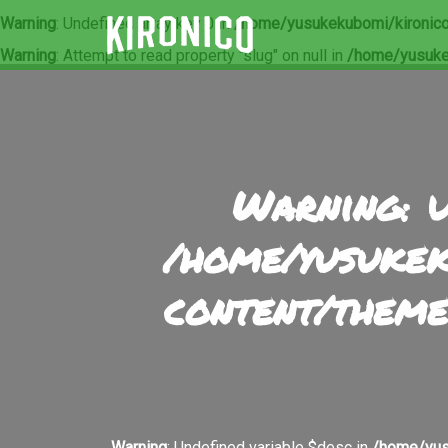
Warning
: Undefined array key 0 in
/home/yusukekubomi/kironico
Warning
: Attempt to read property "slug" on null in
/home/yusuke
Warning
: 
/home/yusukek
content/theme
Warning
: Undefined variable $desc in
/home/yus