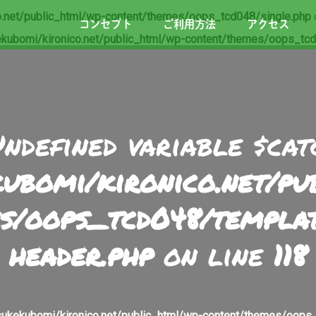
.net/public_html/wp-content/themes/oops_tcd048/single.php
コンセプト
ご利用方法
アクセス
kubomi/kironico.net/public_html/wp-content/themes/oops_tcd
Undefined variable $cat
ubomi/kironico.net/p
s/oops_tcd048/templa
header.php
on line
118
ukekubomi/kironico.net/public_html/wp-content/themes/oops_