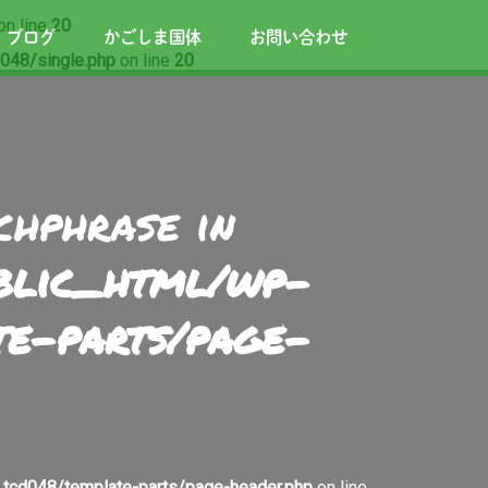
on line
20
ブログ
かごしま国体
お問い合わせ
048/single.php
on line
20
chphrase in
ublic_html/wp-
te-parts/page-
tcd048/template-parts/page-header.php
on line