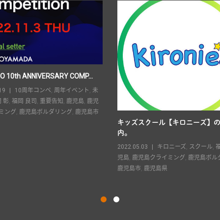
O 10th ANNIVERSARY COMP...
19
10周年コンペ
,
周年イベント
,
未
 彰
,
福岡 良司
,
重要告知
,
鹿児島
,
鹿児
ミング
,
鹿児島ボルダリング
,
鹿児島市
キッズスクール【キロニーズ】
内。
2022.05.03
キロニーズ
,
スクール
,
児島
,
鹿児島クライミング
,
鹿児島ボル
鹿児島市
,
鹿児島県