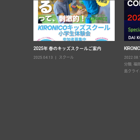
ざいました。
2025年 春のキッズスクールご案内
KIRONIC
福岡 彰
2025.04.13
スクール
2022.08.
分類
,
福岡
島クライ