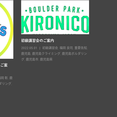
初級講習会のご案内
営業時間の
2022.05.01
初級講習会
,
福岡 良司
,
重要告知
,
2022.04.03
鹿児島
,
鹿児島クライミング
,
鹿児島ボルダリン
変更。
,
福岡 
グ
,
鹿児島市
,
鹿児島県
児島クライミ
のご案
市
福岡 彰
,
鹿
ダリング
,