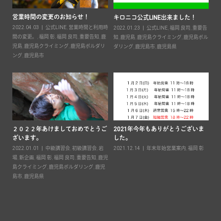
営業時間の変更のお知らせ！
2
キロニコ公式LINE出来ました！
2022.04.03
公式LINE
,
営業時間と利用時
20
2022.01.23
公式LINE
,
福岡 良司
,
重要告
ン
間の変更。
,
福岡 彰
,
福岡 良司
,
重要告知
,
鹿
知
,
鹿児島
,
鹿児島クライミング
,
鹿児島ボル
鹿児
児島
,
鹿児島クライミング
,
鹿児島ボルダリ
ダリング
,
鹿児島市
,
鹿児島県
ン
ング
,
鹿児島市
２０２２年あけましておめでとうご
2021年今年もありがとうございま
ざいます。
した。
要
2022.01.01
中級講習会
,
初級講習会
,
岩
2021.12.14
年末年始営業案内
,
福岡 彰
島ボ
場
,
新企画
,
福岡 彰
,
福岡 良司
,
重要告知
,
鹿児
島クライミング
,
鹿児島ボルダリング
,
鹿児
キ
島市
,
鹿児島県
案
20
彰
,
ダ