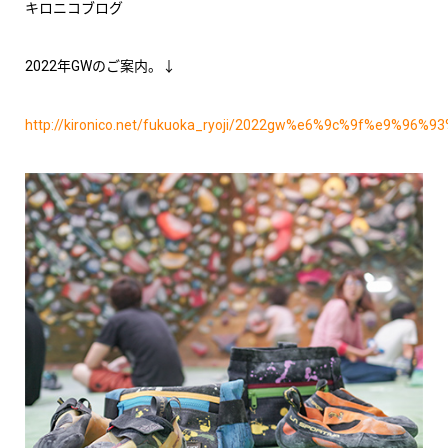
キロニコブログ
2022年GWのご案内。↓
http://kironico.net/fukuoka_ryoji/2022gw%e6%9c%9f%e