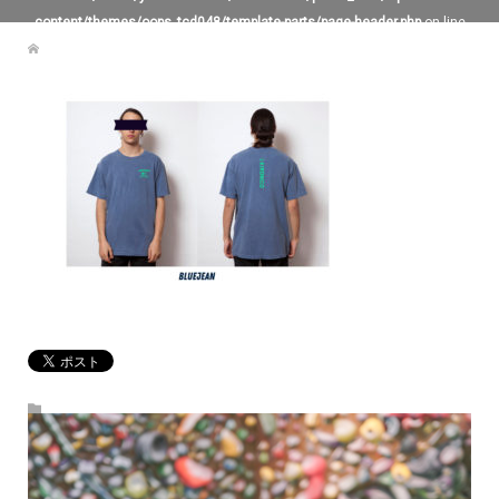
content/themes/oops_tcd048/template-parts/page-header.php
on line
119