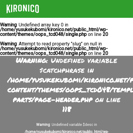
Warning
: Undefined array key 0 in
/home/yusukekubomi/kironico.net/public_html/wp-
content/themes/oops_tcd048/single.php
on line
20
Warning
: Attempt to read property "slug" on null in
/home/yusukekubomi/kironico.net/public_html/wp-
content/themes/oops_tcd048/single.php
on line
20
Warning
: Undefined variable
$catchphrase in
/home/yusukekubomi/kironico.net/
content/themes/oops_tcd048/temp
parts/page-header.php
on line
118
Warning
: Undefined variable $desc in
/home/yusukekubomi/kironico.net/public_html/wp-