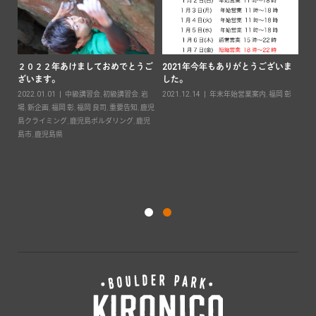
２０２２年あけましておめでとうご
2021年今年もありがとうございま
ざいます。
した。
要
2022.01.01
中級講習会
,
初級講習会
,
岩
2021.12.14
年末年始営業案内
,
福岡 彰
島ボ
場
,
新企画
,
福岡 彰
,
福岡 良司
,
重要告知
,
鹿児
島クライミング
,
鹿児島ボルダリング
,
鹿児
キ
島市
,
鹿児島県
案
20
彰
,
ダ