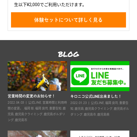
生以下¥2,000でご利用いただけます。
体験セットについて詳しく見る
BLOG
営業時間の変更のお知らせ！
2
キロニコ公式LINE出来ました！
2022.04.03
公式LINE
,
営業時間と利用時
20
2022.01.23
公式LINE
,
福岡 良司
,
重要告
ン
間の変更。
,
福岡 彰
,
福岡 良司
,
重要告知
,
鹿
知
,
鹿児島
,
鹿児島クライミング
,
鹿児島ボル
鹿児
児島
,
鹿児島クライミング
,
鹿児島ボルダリ
ダリング
,
鹿児島市
,
鹿児島県
ン
ング
,
鹿児島市