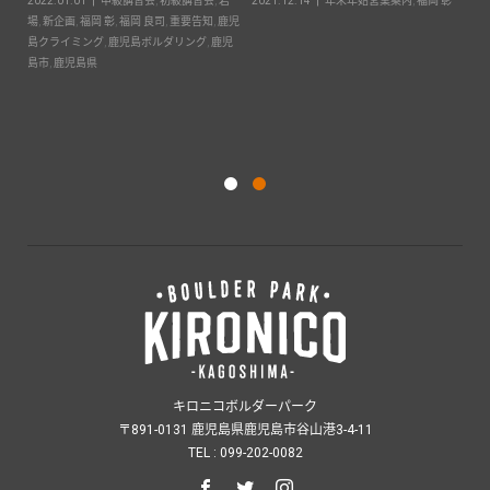
彰
2022.05.01
初級講習会
,
福岡 良司
,
重要
20
告知
,
鹿児島
,
鹿児島クライミング
,
鹿児島ボ
場
,
ルダリング
,
鹿児島市
,
鹿児島県
島
キッズスクール【キロニーズ】のご
島
案内。
2022.05.03
キロニーズ
,
スクール
,
福岡
彰
,
鹿児島
,
鹿児島クライミング
,
鹿児島ボル
ダリング
,
鹿児島市
,
鹿児島県
キロニコボルダーパーク
〒891-0131 鹿児島県鹿児島市谷山港3-4-11
TEL : 099-202-0082