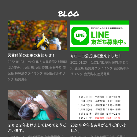
BLOG
2025年 春のキッズスクールご案内
KIRONICO 10th ANNIVERSARY
営
COMP...
2025.04.13
スクール
20
要告
2022.08.19
10周年コンペ
,
周年イベン
間
ボル
ト
,
未分類
,
福岡 彰
,
福岡 良司
,
重要告知
,
鹿児
児
島
,
鹿児島クライミング
,
鹿児島ボルダリン
ン
グ
,
鹿児島市
ま
２
初級講習会のご案内
ざ