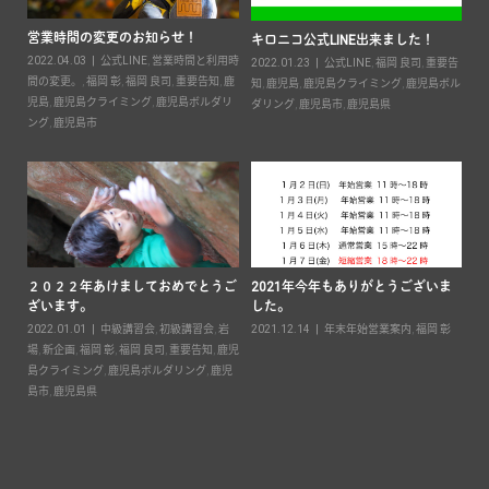
営業時間の変更のお知らせ！
2
キロニコ公式LINE出来ました！
2022.04.03
公式LINE
,
営業時間と利用時
20
2022.01.23
公式LINE
,
福岡 良司
,
重要告
ン
間の変更。
,
福岡 彰
,
福岡 良司
,
重要告知
,
鹿
知
,
鹿児島
,
鹿児島クライミング
,
鹿児島ボル
鹿児
児島
,
鹿児島クライミング
,
鹿児島ボルダリ
ダリング
,
鹿児島市
,
鹿児島県
ン
ング
,
鹿児島市
２０２２年あけましておめでとうご
2021年今年もありがとうございま
ざいます。
した。
要
2022.01.01
中級講習会
,
初級講習会
,
岩
2021.12.14
年末年始営業案内
,
福岡 彰
島ボ
場
,
新企画
,
福岡 彰
,
福岡 良司
,
重要告知
,
鹿児
島クライミング
,
鹿児島ボルダリング
,
鹿児
キ
島市
,
鹿児島県
案
20
彰
,
ダ