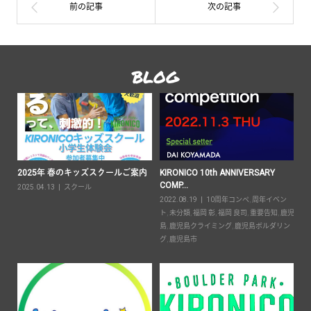
BLOG
2025年 春のキッズスクールご案内
KIRONICO 10th ANNIVERSARY
営
COMP...
2025.04.13
スクール
20
要告
2022.08.19
10周年コンペ
,
周年イベン
間
ボル
ト
,
未分類
,
福岡 彰
,
福岡 良司
,
重要告知
,
鹿児
児
島
,
鹿児島クライミング
,
鹿児島ボルダリン
ン
グ
,
鹿児島市