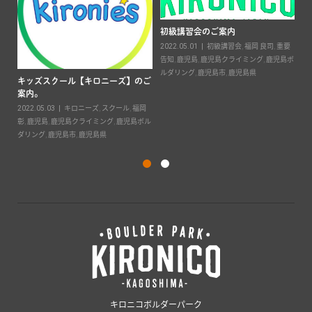
ま
２
初級講習会のご案内
ざ
彰
2022.05.01
初級講習会
,
福岡 良司
,
重要
20
告知
,
鹿児島
,
鹿児島クライミング
,
鹿児島ボ
場
,
ルダリング
,
鹿児島市
,
鹿児島県
島
キッズスクール【キロニーズ】のご
島
案内。
2022.05.03
キロニーズ
,
スクール
,
福岡
彰
,
鹿児島
,
鹿児島クライミング
,
鹿児島ボル
ダリング
,
鹿児島市
,
鹿児島県
キロニコボルダーパーク